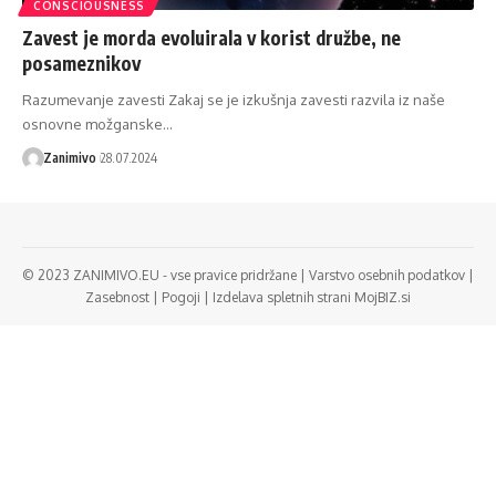
CONSCIOUSNESS
Zavest je morda evoluirala v korist družbe, ne
posameznikov
Razumevanje zavesti Zakaj se je izkušnja zavesti razvila iz naše
osnovne možganske…
Zanimivo
28.07.2024
© 2023 ZANIMIVO.EU - vse pravice pridržane |
Varstvo osebnih podatkov
|
Zasebnost
|
Pogoji
|
Izdelava spletnih strani MojBIZ.si