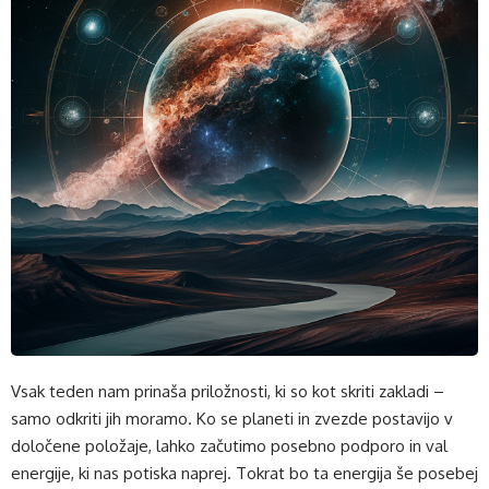
Vsak teden nam prinaša priložnosti, ki so kot skriti zakladi –
samo odkriti jih moramo. Ko se planeti in zvezde postavijo v
določene položaje, lahko začutimo posebno podporo in val
energije, ki nas potiska naprej. Tokrat bo ta energija še posebej