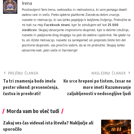
Irena
Pozdravljeni! Sem Irena, svetovalka in motivatorica, ki vam pomaga doseči
osebno rast in srečo. Preko spletne platforme
Zvezde.eu
delim znanje,
nasvete in motivacijo, ki vas lahko popeljejo k boljšemu življenju. Pridružite se
mi tudi na moji
Facebook strani
, kjer že združujem več kot
25.000
sledilcev
. Skupaj ustvarjamo inspirativno skupnost, kjer si delimo izkušnje,
nasvete in podpramo drug drugega na poti do osebne izpolnitve. Ne glede na
to, ali iščete motivacijo, nasvete za samopomoč ali preprosto želite biti del
pozitivne skupnosti, vas prisrčno vabim, da se mi pridružite. Skupaj lahko
ustvarimo svet, poln sreče in harmonije!
PREJŠNJI ČLANEK
NASLEDNJI ČLANEK
Ta tri znamenja bodo imela
Ko srce hrepeni po tistem, česar ne
pester vikend: presenečenja,
more imeti Razumevanje
čustva in preobrati!
zaljubljenosti v nedosegljive ljudi
Morda vam bo všeč tudi
Zakaj ves čas videvaš ista števila? Naključje ali
sporočilo