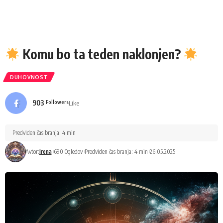
Komu bo ta teden naklonjen?
DUHOVNOST
903
Like
Followers
Predviden čas branja: 4 min
Avtor:
Irena
690 Ogledov
Predviden čas branja: 4 min
26.05.2025