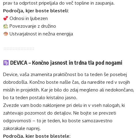
prav ta odprtost pripeljala do več topline in zaupanja.
Področja, kjer boste blesteli:
Odnosi in ljubezen
Povezovanje z družino
Ustvarjalnost in nežna energija
DEVICA – Končno jasnost in trdna tla pod nogami
Device, vaša znamenita praktičnost bo ta teden še posebej
dobrodošla. Končno boste našle čas, da naredite red v svojih
mislih in projektih. Kar je bilo do zdaj megleno ali nedokončano,
bo ta teden postalo kristalno jasno.
Zvezde vam bodo naklonjene pri delu in v vseh nalogah, ki
zahtevajo pozornost do detajlov. Ne bojte se prevzeti
odgovornosti – to je teden, ko boste samozavestno
zakorakale naprej.
Področja, kjer boste blestele: