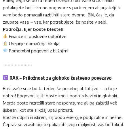
Poleg tega se bo ta teden okrepilo tudi vaše srce. Lahko
pričakujete bolj iskrene pogovore s partnerjem ali prijatelji, ki
vam bodo pomagali razbliniti stare dvome. Biki, čas je, da
zaupate vase – vse, kar potrebujete, že nosite v sebi.
Področja, kjer boste blesteli:
Finance in poslovne odločitve
Urejanje domačega okolja
Pomembni pogovori z bližnjimi
RAK – Priložnost za globoko čustveno povezavo
Raki, vaše srce bo ta teden še posebej občutljivo – in to je
dobro! Pogovori, ki jih boste imeli, bodo zdravilni in globoki.
Morda boste razrešili stare nesporazume ali pa začutili več
ljubezni, kot ste si kdaj upali priznati.
Bodite odprti in iskreni, saj bodo energije podpiralne in nežne.
Čeprav se včasih bojite pokazati svojo ranljivost, vas bo tokrat