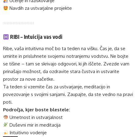
Učenje in raziskovanje
Navdih za ustvarjalne projekte
RIBI – Intuicija vas vodi
Ribe, vaša intuitivna moč bo ta teden na višku. Čas je, da se
umirite in prisluhnete svojemu notranjemu vodstvu. Ne bojte
se tišine – tam se skrivajo odgovori, ki jih iščete. Zvezde vam
prinašajo možnost, da ozdravite stara čustva in ustvarite
prostor za nove začetke.
Ta teden si vzemite čas za ustvarjanje, meditacijo in
povezovanje s svojimi sanjami. Zaupajte, da ste vedno na pravi
poti.
Področja, kjer boste blestele:
Umetnost in ustvarjalnost
Duševni mir in meditacija
Intuitivno vodenje