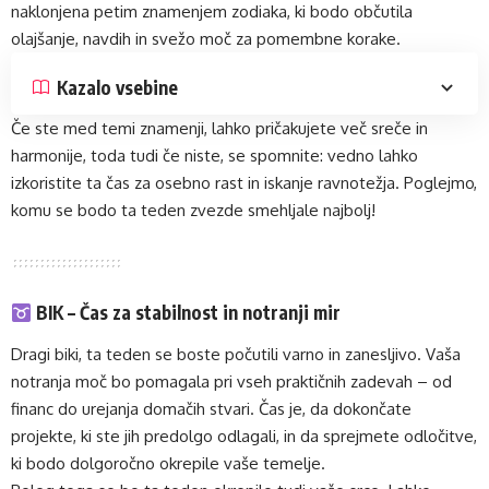
naklonjena petim znamenjem zodiaka, ki bodo občutila
olajšanje, navdih in svežo moč za pomembne korake.
Kazalo vsebine
Če ste med temi znamenji, lahko pričakujete več sreče in
harmonije, toda tudi če niste, se spomnite: vedno lahko
izkoristite ta čas za osebno rast in iskanje ravnotežja. Poglejmo,
komu se bodo ta teden zvezde smehljale najbolj!
BIK – Čas za stabilnost in notranji mir
Dragi biki, ta teden se boste počutili varno in zanesljivo. Vaša
notranja moč bo pomagala pri vseh praktičnih zadevah – od
financ do urejanja domačih stvari. Čas je, da dokončate
projekte, ki ste jih predolgo odlagali, in da sprejmete odločitve,
ki bodo dolgoročno okrepile vaše temelje.