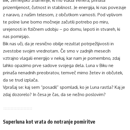
Bik, zemeljsko znamenje, ki mu vlada Venera, prinaša
prizemljenost, čutnost in stabilnost. Je energija, ki nas povezuje
z naravo, z našim telesom, z občutkom varnosti. Pod vplivom
te polne lune bomo močneje začutili potrebo po miru,
urejenosti in fizičnem udobju – po domu, lepoti in stvareh, ki
nas pomirjajo.
Bik nas uči, da je resnično obilje rezultat potrpežljivosti in
zvestobe svojim vrednotam. Če smo v zadnjih mesecih
vztrajno vlagali energijo v nekaj, kar nam je pomembno, zdaj
lahko opazimo prve sadove svojega dela. Luna v Biku ne
prinaša nenadnih preobratov, temveč mirno žetev in občutek,
da se trud izplača.
Vprašaj se: kaj sem “posadil” spomladi, ko je Luna rastla? Kaj je
zdaj dozorelo? In česa je čas, da se nežno poslovim?
Superluna kot vrata do notranje pomiritve