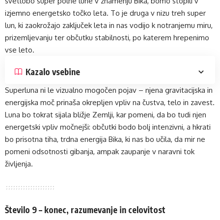
svetlobo super polne lune v znamenju Bika, bomo stopili v
izjemno energetsko točko leta. To je druga v nizu treh super
lun, ki zaokrožajo zaključek leta in nas vodijo k notranjemu miru,
prizemljevanju ter občutku stabilnosti, po katerem hrepenimo
vse leto.
Kazalo vsebine
Superluna ni le vizualno mogočen pojav – njena gravitacijska in
energijska moč prinaša okrepljen vpliv na čustva, telo in zavest.
Luna bo tokrat sijala bližje Zemlji, kar pomeni, da bo tudi njen
energetski vpliv močnejši: občutki bodo bolj intenzivni, a hkrati
bo prisotna tiha, trdna energija Bika, ki nas bo učila, da mir ne
pomeni odsotnosti gibanja, ampak zaupanje v naravni tok
življenja.
Število 9 – konec, razumevanje in celovitost