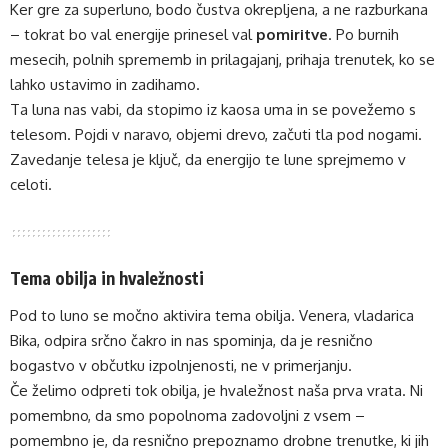
Ker gre za superluno, bodo čustva okrepljena, a ne razburkana
– tokrat bo val energije prinesel val
pomiritve
. Po burnih
mesecih, polnih sprememb in prilagajanj, prihaja trenutek, ko se
lahko ustavimo in zadihamo.
Ta luna nas vabi, da stopimo iz kaosa uma in se povežemo s
telesom. Pojdi v naravo, objemi drevo, začuti tla pod nogami.
Zavedanje telesa je ključ, da energijo te lune sprejmemo v
celoti.
Tema obilja in hvaležnosti
Pod to luno se močno aktivira tema obilja. Venera, vladarica
Bika, odpira srčno čakro in nas spominja, da je resnično
bogastvo v občutku izpolnjenosti, ne v primerjanju.
Če želimo odpreti tok obilja, je hvaležnost naša prva vrata. Ni
pomembno, da smo popolnoma zadovoljni z vsem –
pomembno je, da resnično prepoznamo drobne trenutke, ki jih