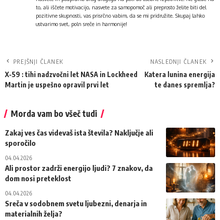
to, ali iščete motivacijo, nasvete za samopomoč ali preprosto želite biti del
pozitivne skupnosti, vas prisrčno vabim, da se mi pridružite. Skupaj lahko
ustvarimo svet, poln sreče in harmonije!
PREJŠNJI ČLANEK
NASLEDNJI ČLANEK
X-59 : tihi nadzvočni let NASA in Lockheed
Katera lunina energija
Martin je uspešno opravil prvi let
te danes spremlja?
Morda vam bo všeč tudi
Zakaj ves čas videvaš ista števila? Naključje ali
sporočilo
04.04.2026
Ali prostor zadrži energijo ljudi? 7 znakov, da
dom nosi preteklost
04.04.2026
Sreča v sodobnem svetu ljubezni, denarja in
materialnih želja?