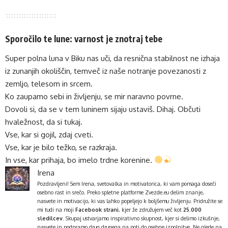
Sporočilo te lune: varnost je znotraj tebe
Super polna luna v Biku nas uči, da resnična stabilnost ne izhaja
iz zunanjih okoliščin, temveč iz naše notranje povezanosti z
zemljo, telesom in srcem.
Ko zaupamo sebi in življenju, se mir naravno povrne.
Dovoli si, da se v tem luninem sijaju ustaviš. Dihaj. Občuti
hvaležnost, da si tukaj.
Vse, kar si gojil, zdaj cveti.
Vse, kar je bilo težko, se razkraja.
In vse, kar prihaja, bo imelo trdne korenine.
Irena
Pozdravljeni! Sem Irena, svetovalka in motivatorica, ki vam pomaga doseči
osebno rast in srečo. Preko spletne platforme
Zvezde.eu
delim znanje,
nasvete in motivacijo, ki vas lahko popeljejo k boljšemu življenju. Pridružite se
mi tudi na moji
Facebook strani
, kjer že združujem več kot
25.000
sledilcev
. Skupaj ustvarjamo inspirativno skupnost, kjer si delimo izkušnje,
nasvete in podpramo drug drugega na poti do osebne izpolnitve. Ne glede na