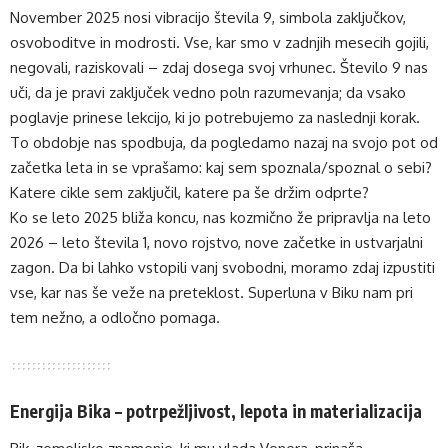
November 2025 nosi vibracijo števila 9, simbola zaključkov,
osvoboditve in modrosti. Vse, kar smo v zadnjih mesecih gojili,
negovali, raziskovali – zdaj dosega svoj vrhunec. Število 9 nas
uči, da je pravi zaključek vedno poln razumevanja; da vsako
poglavje prinese lekcijo, ki jo potrebujemo za naslednji korak.
To obdobje nas spodbuja, da pogledamo nazaj na svojo pot od
začetka leta in se vprašamo: kaj sem spoznala/spoznal o sebi?
Katere cikle sem zaključil, katere pa še držim odprte?
Ko se leto 2025 bliža koncu, nas kozmično že pripravlja na leto
2026 – leto števila 1, novo rojstvo, nove začetke in ustvarjalni
zagon. Da bi lahko vstopili vanj svobodni, moramo zdaj izpustiti
vse, kar nas še veže na preteklost. Superluna v Biku nam pri
tem nežno, a odločno pomaga.
Energija Bika – potrpežljivost, lepota in materializacija