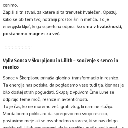
cenimo.
Zapiši si tri stvari, za katere si ta trenutek hvaležen. Opazuj,
kako se ob tem tvoj notranji prostor širi in mehča. To je
energijski ključ, ki ga superluna odpira:
ko smo v hvaležnosti,
postanemo magnet za več.
Vpliv Sonca v Škorpijonu in Lilith – soočenje s senco in
resnico
Sonce v Škorpijonu prinaša globino, transformacijo in resnico.
Ta energija nas potiska, da pogledamo vase tudi tja, kjer nas je
bilo doslej strah pogledati. Skupaj z vplivom Črne Lune se
odpirajo teme moči, resnice in avtentičnosti.
To je čas, ko ne moremo več igrati vlog, ki nam ne služijo.
Morda bomo poklicani, da spregovorimo svojo resnico,
postavimo meje ali se osvobodimo vzorcev, ki so nas dolgo
zadrževali. Lilith nas spomni, da je resnična moč v ranljivosti – v