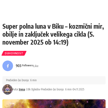
Super polna luna v Biku – kozmični mir,
obilje in zaključek velikega cikla (5.
november 2025 ob 14:19)
DUHOVNOST
903
Like
Followers
Predviden čas branja: 6 min
Avtor:
Irena
3.8k Ogledov
Predviden čas branja: 6 min
04.11.2025