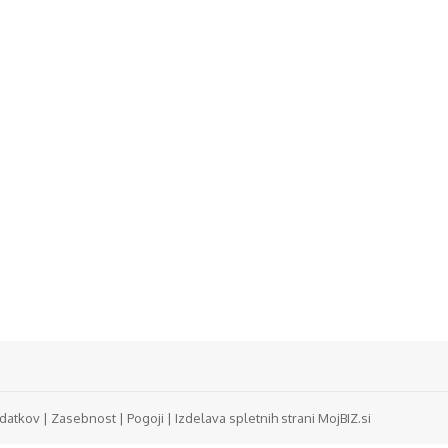
odatkov
|
Zasebnost
|
Pogoji
|
Izdelava spletnih strani MojBIZ.si