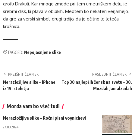
grofu Drakuli. Kar mnoge zmede pri tem umetniškem delu, je
srebrni disk, ki plava v oblakih. Medtem ko nekateri verjamejo,
da gre za verski simbol, drugi trdijo, da je očitno le leteča
krožnica.
TAGGED:
Nepojasnjene slike
PREJŠNJI ČLANEK
NASLEDNJI ČLANEK
Nerazložljive slike – iPhone
Top 30 najlepših žensk na svetu – 30.
iz 19. stoletja
Mozdah Jamalzadah
Morda vam bo všeč tudi
Nerazložljive slike – Ročni pisni voynichevi
27.03.2024