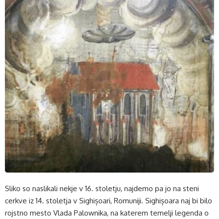
Sliko so naslikali nekje v 16. stoletju, najdemo pa jo na steni
cerkve iz 14. stoletja v Sighișoari, Romuniji. Sighișoara naj bi bilo
rojstno mesto Vlada Palownika, na katerem temelji legenda o