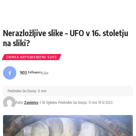
Nerazložljive slike – UFO v 16. stoletju
na sliki?
ZBIRKA NEPOJASNJENE SLIKE
903
Like
Followers
Predviden čas branja: 0 min
Avtor:
Zanimivo
1.5k Ogledov
Predviden čas branja: 0 min
19.12.2023