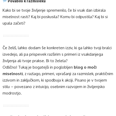
Povabilo k razmisleku
Kako bi se tvoje življenje spremenilo, če bi vsak dan izbirala
miselnost rasti? Kaj bi poskusila? Komu bi odpustila? Kaj bi si
upala začeti?
Če želiš, lahko dodam še konkreten izziv, ki ga lahko tvoji bralci
izvedejo, ali pa prispevek razširim s primeri iz vsakdanjega
življenja ali tvoje prakse. Bi to želela?
Odlično! Tukaj je bogatejši in poglobljen
blog o moči
miselnosti
, z razlago, primeri, vprašanji za razmislek, praktičnim
izzivom in zaključkom, ki spodbuja k akciji. Pisano je v tvojem
stilu – povezano z intuicijo, osebnim razvojem in življenjsko
modrostjo.