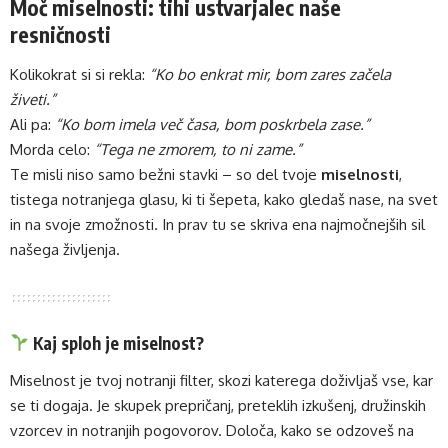
Moč miselnosti: tihi ustvarjalec naše
resničnosti
Kolikokrat si si rekla:
“Ko bo enkrat mir, bom zares začela
živeti.”
Ali pa:
“Ko bom imela več časa, bom poskrbela zase.”
Morda celo:
“Tega ne zmorem, to ni zame.”
Te misli niso samo bežni stavki – so del tvoje
miselnosti
,
tistega notranjega glasu, ki ti šepeta, kako gledaš nase, na svet
in na svoje zmožnosti. In prav tu se skriva ena najmočnejših sil
našega življenja.
Kaj sploh je miselnost?
Miselnost je tvoj notranji filter, skozi katerega doživljaš vse, kar
se ti dogaja. Je skupek prepričanj, preteklih izkušenj, družinskih
vzorcev in notranjih pogovorov. Določa, kako se odzoveš na