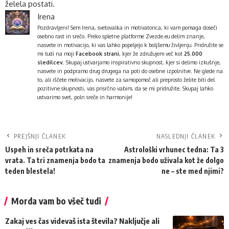
želela postati.
Irena
Pozdravljeni! Sem Irena, svetovalka in motivatorica, ki vam pomaga doseči
osebno rast in srečo. Preko spletne platforme
Zvezde.eu
delim znanje,
nasvete in motivacijo, ki vas lahko popeljejo k boljšemu življenju. Pridružite se
mi tudi na moji
Facebook strani
, kjer že združujem več kot
25.000
sledilcev
. Skupaj ustvarjamo inspirativno skupnost, kjer si delimo izkušnje,
nasvete in podpramo drug drugega na poti do osebne izpolnitve. Ne glede na
to, ali iščete motivacijo, nasvete za samopomoč ali preprosto želite biti del
pozitivne skupnosti, vas prisrčno vabim, da se mi pridružite. Skupaj lahko
ustvarimo svet, poln sreče in harmonije!
PREJŠNJI ČLANEK
NASLEDNJI ČLANEK
Uspeh in sreča potrkata na
Astrološki vrhunec tedna: Ta 3
vrata. Ta tri znamenja bodo ta
znamenja bodo uživala kot že dolgo
teden blestela!
ne – ste med njimi?
Morda vam bo všeč tudi
Zakaj ves čas videvaš ista števila? Naključje ali