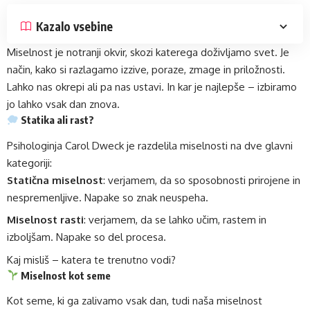
Kazalo vsebine
Miselnost je notranji okvir, skozi katerega doživljamo svet. Je
način, kako si razlagamo izzive, poraze, zmage in priložnosti.
Lahko nas okrepi ali pa nas ustavi. In kar je najlepše – izbiramo
jo lahko vsak dan znova.
Statika ali rast?
Psihologinja Carol Dweck je razdelila miselnosti na dve glavni
kategoriji:
Statična miselnost
: verjamem, da so sposobnosti prirojene in
nespremenljive. Napake so znak neuspeha.
Miselnost rasti
: verjamem, da se lahko učim, rastem in
izboljšam. Napake so del procesa.
Kaj misliš – katera te trenutno vodi?
Miselnost kot seme
Kot seme, ki ga zalivamo vsak dan, tudi naša miselnost