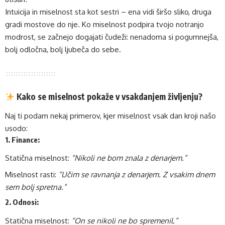
Intuicija in miselnost sta kot sestri – ena vidi širšo sliko, druga
gradi mostove do nje. Ko miselnost podpira tvojo notranjo
modrost, se začnejo dogajati čudeži: nenadoma si pogumnejša,
bolj odločna, bolj ljubeča do sebe.
Kako se miselnost pokaže v vsakdanjem življenju?
Naj ti podam nekaj primerov, kjer miselnost vsak dan kroji našo
usodo:
1.
Finance:
Statična miselnost:
“Nikoli ne bom znala z denarjem.”
Miselnost rasti:
“Učim se ravnanja z denarjem. Z vsakim dnem
sem bolj spretna.”
2.
Odnosi:
Statična miselnost:
“On se nikoli ne bo spremenil.”