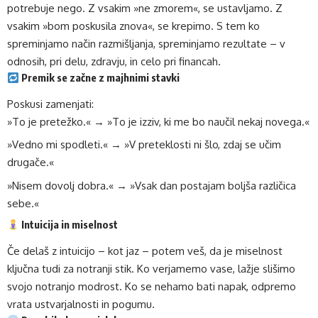
potrebuje nego. Z vsakim »ne zmorem«, se ustavljamo. Z
vsakim »bom poskusila znova«, se krepimo. S tem ko
spreminjamo način razmišljanja, spreminjamo rezultate – v
odnosih, pri delu, zdravju, in celo pri financah.
Premik se začne z majhnimi stavki
Poskusi zamenjati:
»To je pretežko.« → »To je izziv, ki me bo naučil nekaj novega.«
»Vedno mi spodleti.« → »V preteklosti ni šlo, zdaj se učim
drugače.«
»Nisem dovolj dobra.« → »Vsak dan postajam boljša različica
sebe.«
Intuicija in miselnost
Če delaš z intuicijo – kot jaz – potem veš, da je miselnost
ključna tudi za notranji stik. Ko verjamemo vase, lažje slišimo
svojo notranjo modrost. Ko se nehamo bati napak, odpremo
vrata ustvarjalnosti in pogumu.