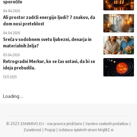
sporočilo
04.04.2026
Ali prostor zadrži energijo ljudi? 7 znakov, da
dom nosi preteklost
04.04.2026
Sreča v sodobnem svetu ljubezni, denarja in
materialnih želja?
05.04.2026
Retrogradni Merkur, ko se čas ustavi, da bi se
ideja prebudila.
13.11.2025
Loading
.
.
.
© 2023 ZANIMIVO.EU - vse pravice pridržane |
Varstvo osebnih podatkov
|
Zasebnost
|
Pogoji
|
Izdelava spletnih strani MojBIZ.si