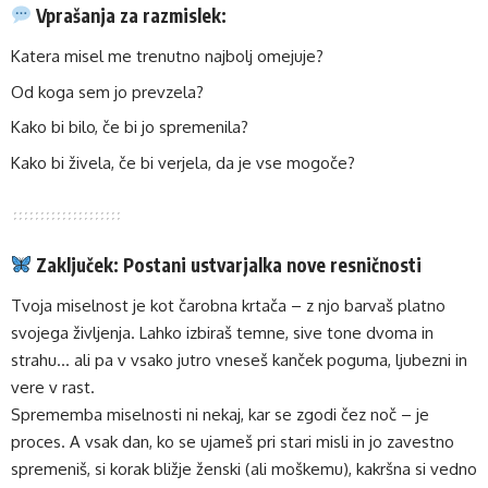
Vprašanja za razmislek:
Katera misel me trenutno najbolj omejuje?
Od koga sem jo prevzela?
Kako bi bilo, če bi jo spremenila?
Kako bi živela, če bi verjela, da je vse mogoče?
Zaključek: Postani ustvarjalka nove resničnosti
Tvoja miselnost je kot čarobna krtača – z njo barvaš platno
svojega življenja. Lahko izbiraš temne, sive tone dvoma in
strahu… ali pa v vsako jutro vneseš kanček poguma, ljubezni in
vere v rast.
Sprememba miselnosti ni nekaj, kar se zgodi čez noč – je
proces. A vsak dan, ko se ujameš pri stari misli in jo zavestno
spremeniš, si korak bližje ženski (ali moškemu), kakršna si vedno