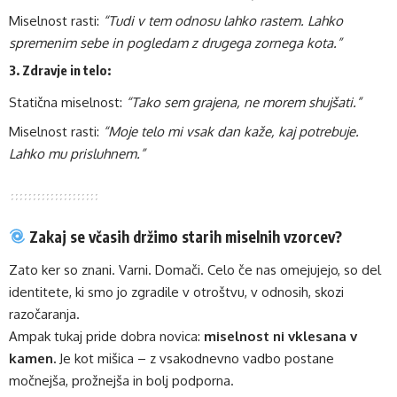
Miselnost rasti:
“Tudi v tem odnosu lahko rastem. Lahko
spremenim sebe in pogledam z drugega zornega kota.”
3.
Zdravje in telo:
Statična miselnost:
“Tako sem grajena, ne morem shujšati.”
Miselnost rasti:
“Moje telo mi vsak dan kaže, kaj potrebuje.
Lahko mu prisluhnem.”
Zakaj se včasih držimo starih miselnih vzorcev?
Zato ker so znani. Varni. Domači. Celo če nas omejujejo, so del
identitete, ki smo jo zgradile v otroštvu, v odnosih, skozi
razočaranja.
Ampak tukaj pride dobra novica:
miselnost ni vklesana v
kamen.
Je kot mišica – z vsakodnevno vadbo postane
močnejša, prožnejša in bolj podporna.