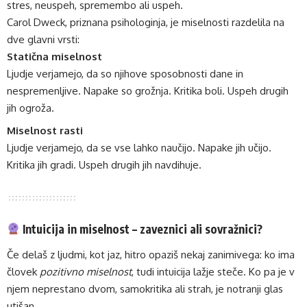
stres, neuspeh, spremembo ali uspeh.
Carol Dweck, priznana psihologinja, je miselnosti razdelila na
dve glavni vrsti:
Statična miselnost
Ljudje verjamejo, da so njihove sposobnosti dane in
nespremenljive. Napake so grožnja. Kritika boli. Uspeh drugih
jih ogroža.
Miselnost rasti
Ljudje verjamejo, da se vse lahko naučijo. Napake jih učijo.
Kritika jih gradi. Uspeh drugih jih navdihuje.
Intuicija in miselnost – zaveznici ali sovražnici?
Če delaš z ljudmi, kot jaz, hitro opaziš nekaj zanimivega: ko ima
človek
pozitivno miselnost
, tudi intuicija lažje steče. Ko pa je v
njem neprestano dvom, samokritika ali strah, je notranji glas
utišan.