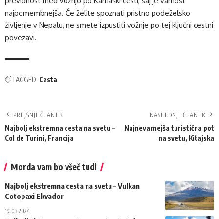
previdnost med vožnjo po Karnaški cesti, saj je varnost
najpomembnejša. Če želite spoznati pristno podeželsko
življenje v Nepalu, ne smete izpustiti vožnje po tej ključni cestni
povezavi.
TAGGED:
Cesta
PREJŠNJI ČLANEK
NASLEDNJI ČLANEK
Najbolj ekstremna cesta na svetu –
Najnevarnejša turistična pot
Col de Turini, Francija
na svetu, Kitajska
Morda vam bo všeč tudi
Najbolj ekstremna cesta na svetu – Vulkan
Cotopaxi Ekvador
19.03.2024