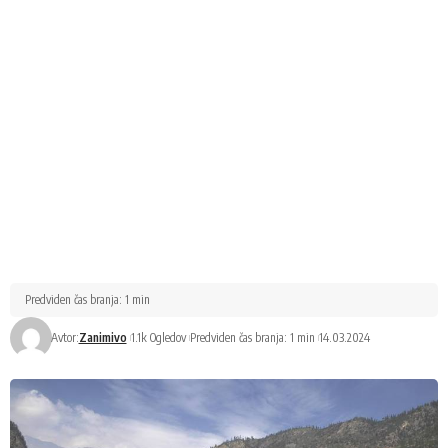
Predviden čas branja: 1 min
Avtor:
Zanimivo
1.1k Ogledov
Predviden čas branja: 1 min
14.03.2024