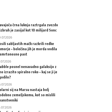
avajoča črna luknja raztrgala zvezdo
 izbruh je zasijal kot 10 milijard Sonc
9.07.2026
osili sabljastih mačk razkrili redke
umorje – bolečina jih je morda vodila
 smrtonosno past
.07.2026
ubble posnel nenavadno galaksijo z
no izrazito spiralno roko – kaj se ji je
godilo?
6.07.2026
olarni sij na Marsu nastaja bolj
odobno zemeljskemu, kot so mislili
nanstveniki
5.07.2026