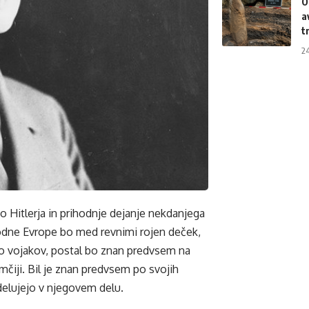
O
a
t
2
vo Hitlerja in prihodnje dejanje nekdanjega
Zahodne Evrope bo med revnimi rojen deček,
o vojakov, postal bo znan predvsem na
Nemčiji. Bil je znan predvsem po svojih
odelujejo v njegovem delu.