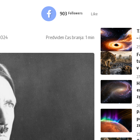
903
Like
Followers
T
.2024
Predviden čas branja: 1 min
–
2
F
t
v
27
H
e
z
2
P
p
z
2