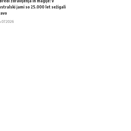
bredi zdravljenja in magije: v
vstralski jami so 25.000 let sežigali
ravo
4.07.2026