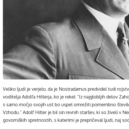
Veliko ljudi je verjelo, da je Nostradamus predvidel tudi rojst
voditelja Adolfa Hitlerja, ko je rekel: “Iz najglobljih delov 
s samo močjo svojih ust bo uspel omrežiti pomembno števil
Vzhodu.” Adolf Hitler je bil sin revnih staršev, ki so živeli v 
govorniških spretnostih, s katerimi je prepričeval ljudi, naj s