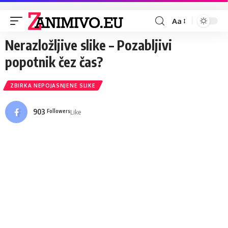
Aa
Nerazložljive slike – Pozabljivi
popotnik čez čas?
ZBIRKA NEPOJASNJENE SLIKE
903
Like
Followers