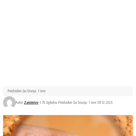
Predviden čas branja: 1 min
Avtor:
Zanimivo
1.7k Ogledov
Predviden čas branja: 1 min
09.12.2023