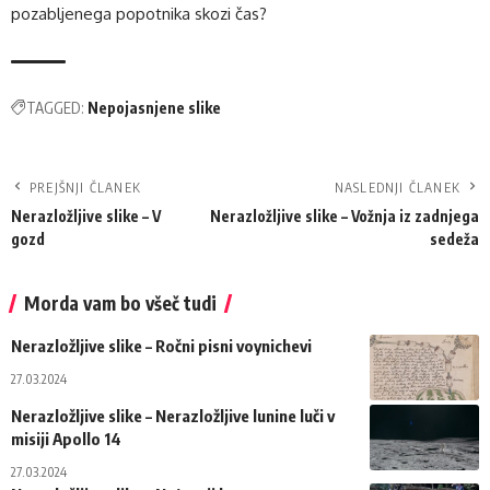
pozabljenega popotnika skozi čas?
TAGGED:
Nepojasnjene slike
PREJŠNJI ČLANEK
NASLEDNJI ČLANEK
Nerazložljive slike – V
Nerazložljive slike – Vožnja iz zadnjega
gozd
sedeža
Morda vam bo všeč tudi
Nerazložljive slike – Ročni pisni voynichevi
27.03.2024
Nerazložljive slike – Nerazložljive lunine luči v
misiji Apollo 14
27.03.2024