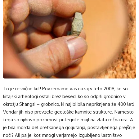
To je resnično kul! Povzemamo vas nazaj v leto 2008, ko so
kitajski arheologi ostali brez besed, ko so odprli grobnico v
okrožju Shangsi – grobnico, ki naj bi bila nepriknjena že 400 let!
Vendar jih niso prevzele geološke kamnite strukture. Namesto
tega so njihovo pozornost pritegnile majhna zlata ročna ura. A
je bila morda del pretkanega goljufanja, postavljenega prejšnje
noči? Ali pa je, kot mnogi verjamejo, izgubljeno lastništvo