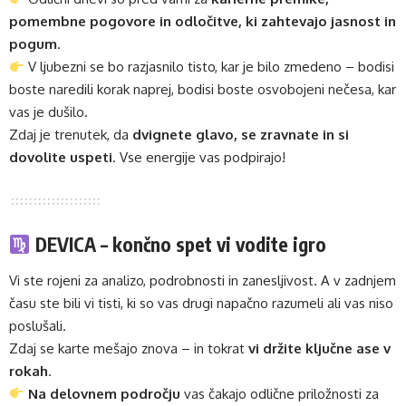
pomembne pogovore in odločitve, ki zahtevajo jasnost in
pogum
.
V ljubezni se bo razjasnilo tisto, kar je bilo zmedeno – bodisi
boste naredili korak naprej, bodisi boste osvobojeni nečesa, kar
vas je dušilo.
Zdaj je trenutek, da
dvignete glavo, se zravnate in si
dovolite uspeti
. Vse energije vas podpirajo!
DEVICA – končno spet vi vodite igro
Vi ste rojeni za analizo, podrobnosti in zanesljivost. A v zadnjem
času ste bili vi tisti, ki so vas drugi napačno razumeli ali vas niso
poslušali.
Zdaj se karte mešajo znova – in tokrat
vi držite ključne ase v
rokah
.
Na delovnem področju
vas čakajo odlične priložnosti za