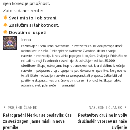
njen konec je priložnost.
Zato si danes recite:
Svet mi stoji ob strani.
Zaslužim si lahkotnost.
Dovolim si uspeti.
Irena
Pozdravljeni! Sem Irena, svetovalka in motivatorica, ki vam pomaga doseči
osebno rast in srečo. Preko spletne platforme
Zvezde.eu
delim znanje,
nasvete in motivacijo, ki vas lahko popeljejo k boljšemu življenju. Pridružite se
mi tudi na moji
Facebook strani
, kjer že združujem več kot
25.000
sledilcev
. Skupaj ustvarjamo inspirativno skupnost, kjer si delimo izkušnje,
nasvete in podpramo drug drugega na poti do osebne izpolnitve. Ne glede na
to, ali iščete motivacijo, nasvete za samopomoč ali preprosto želite biti del
pozitivne skupnosti, vas prisrčno vabim, da se mi pridružite. Skupaj lahko
ustvarimo svet, poln sreče in harmonije!
PREJŠNJI ČLANEK
NASLEDNJI ČLANEK
Retrogradni Merkur se poslavlja: Čas
Postavitev družine in vpliv
za svež zagon, jasne misli in nove
družinskih vzorcev na naše
premike
življenje