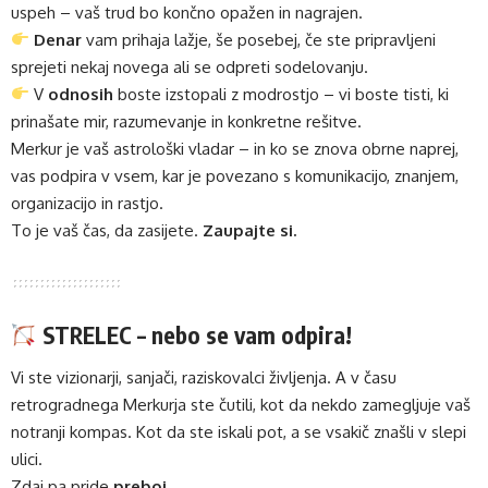
uspeh – vaš trud bo končno opažen in nagrajen.
Denar
vam prihaja lažje, še posebej, če ste pripravljeni
sprejeti nekaj novega ali se odpreti sodelovanju.
V
odnosih
boste izstopali z modrostjo – vi boste tisti, ki
prinašate mir, razumevanje in konkretne rešitve.
Merkur je vaš astrološki vladar – in ko se znova obrne naprej,
vas podpira v vsem, kar je povezano s komunikacijo, znanjem,
organizacijo in rastjo.
To je vaš čas, da zasijete.
Zaupajte si.
STRELEC – nebo se vam odpira!
Vi ste vizionarji, sanjači, raziskovalci življenja. A v času
retrogradnega Merkurja ste čutili, kot da nekdo zamegljuje vaš
notranji kompas. Kot da ste iskali pot, a se vsakič znašli v slepi
ulici.
Zdaj pa pride
preboj
.