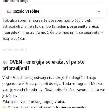
odnosi in ideje
.
Kazalo vsebine
Tokratna sprememba se še posebej močno čuti v treh
astroloških znamenjih, ki jih bo ta teden
pospremila sreča,
napredek in notranja moč
. Če ste med njimi, se pripravite –
zdaj je vaš čas.
OVEN – energija se vrača, vi pa ste
pripravljeni!
Vi ste že od nekdaj ustvarjeni za akcijo. Ko drugi še zbirajo
pogum, ste vi že na pol poti do cilja. Toda retrogradni Merkur
vam je v zadnjih tednih večkrat potisnil ročno zavoro – in to vas
je izčrpavalo.
Zdaj pa se vam
notranji ogenj vrača
.
Odlični dnevi so pred vami za
karierne premike,