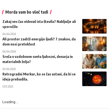
Morda vam bo všeč tudi
Zakaj ves čas videvaš ista števila? Naključje ali
sporočilo
04.04.2026
Ali prostor zadrži energijo ljudi? 7 znakov, da
dom nosi preteklost
04.04.2026
Sreča v sodobnem svetu ljubezni, denarja in
materialnih želja?
05.04.2026
Retrogradni Merkur, ko se čas ustavi, da bi se
ideja prebudila.
13.11.2025
Loading
.
.
.