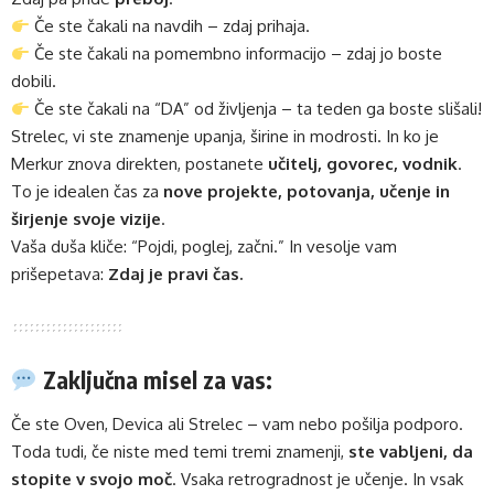
Če ste čakali na navdih – zdaj prihaja.
Če ste čakali na pomembno informacijo – zdaj jo boste
dobili.
Če ste čakali na “DA” od življenja – ta teden ga boste slišali!
Strelec, vi ste znamenje upanja, širine in modrosti. In ko je
Merkur znova direkten, postanete
učitelj, govorec, vodnik
.
To je idealen čas za
nove projekte, potovanja, učenje in
širjenje svoje vizije
.
Vaša duša kliče: “Pojdi, poglej, začni.” In vesolje vam
prišepetava:
Zdaj je pravi čas.
Zaključna misel za vas:
Če ste Oven, Devica ali Strelec – vam nebo pošilja podporo.
Toda tudi, če niste med temi tremi znamenji,
ste vabljeni, da
stopite v svojo moč
. Vsaka retrogradnost je učenje. In vsak