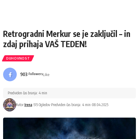
Retrogradni Merkur se je zaključil – in
zdaj prihaja VAŠ TEDEN!
DUHOVNOST
903
Like
Followers
Predviden čas branja: 4 min
Avtor:
Irena
515 Ogledov
Predviden čas branja: 4 min
08.04.2025