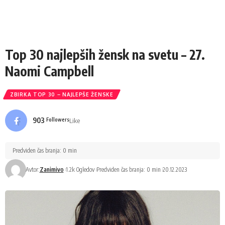
Top 30 najlepših žensk na svetu – 27.
Naomi Campbell
ZBIRKA TOP 30 – NAJLEPŠE ŽENSKE
903
Like
Followers
Predviden čas branja: 0 min
Avtor:
Zanimivo
1.2k Ogledov
Predviden čas branja: 0 min
20.12.2023