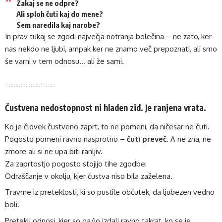
Zakaj se ne odpre?
Ali sploh čuti kaj do mene?
Sem naredila kaj narobe?
In prav tukaj se zgodi največja notranja bolečina – ne zato, ker
nas nekdo ne ljubi, ampak ker ne znamo več prepoznati, ali smo
še varni v tem odnosu… ali že sami.
Čustvena nedostopnost ni hladen zid. Je ranjena vrata.
Ko je človek čustveno zaprt, to ne pomeni, da ničesar ne čuti.
Pogosto pomeni ravno nasprotno –
čuti preveč
. A ne zna, ne
zmore ali si ne upa biti ranljiv.
Za zaprtostjo pogosto stojijo tihe zgodbe:
Odraščanje v okolju, kjer čustva niso bila zaželena.
Travme iz preteklosti, ki so pustile občutek, da ljubezen vedno
boli.
Pretekli odnosi, kjer so ga/jo izdali ravno takrat, ko se je