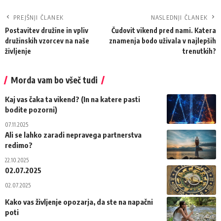
PREJŠNJI ČLANEK
NASLEDNJI ČLANEK
Postavitev družine in vpliv
Čudovit vikend pred nami. Katera
družinskih vzorcev na naše
znamenja bodo uživala v najlepših
življenje
trenutkih?
Morda vam bo všeč tudi
Kaj vas čaka ta vikend? (In na katere pasti
bodite pozorni)
07.11.2025
Ali se lahko zaradi nepravega partnerstva
redimo?
22.10.2025
02.07.2025
02.07.2025
Kako vas življenje opozarja, da ste na napačni
poti