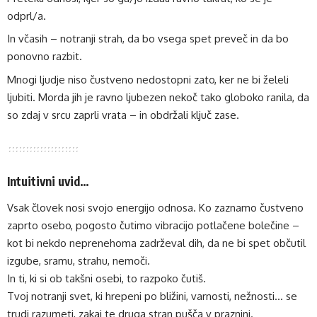
odprl/a.
In včasih – notranji strah, da bo vsega spet preveč in da bo
ponovno razbit.
Mnogi ljudje niso čustveno nedostopni zato, ker ne bi želeli
ljubiti. Morda jih je ravno ljubezen nekoč tako globoko ranila, da
so zdaj v srcu zaprli vrata – in obdržali ključ zase.
Intuitivni uvid…
Vsak človek nosi svojo energijo odnosa. Ko zaznamo čustveno
zaprto osebo, pogosto čutimo vibracijo potlačene bolečine –
kot bi nekdo neprenehoma zadrževal dih, da ne bi spet občutil
izgube, sramu, strahu, nemoči.
In ti, ki si ob takšni osebi, to razpoko čutiš.
Tvoj notranji svet, ki hrepeni po bližini, varnosti, nežnosti… se
trudi razumeti, zakaj te druga stran pušča v praznini.