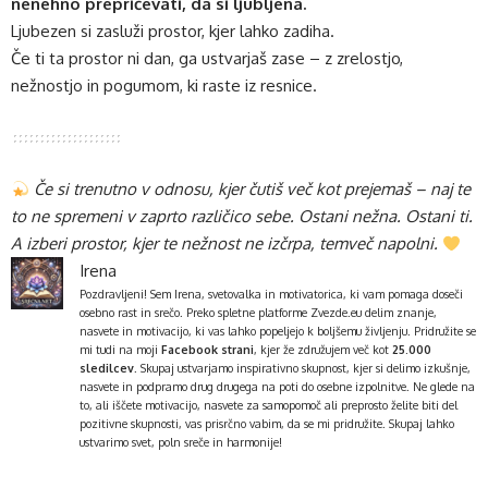
nenehno prepričevati, da si ljubljena.
Ljubezen si zasluži prostor, kjer lahko zadiha.
Če ti ta prostor ni dan, ga ustvarjaš zase – z zrelostjo,
nežnostjo in pogumom, ki raste iz resnice.
Če si trenutno v odnosu, kjer čutiš več kot prejemaš – naj te
to ne spremeni v zaprto različico sebe. Ostani nežna. Ostani ti.
A izberi prostor, kjer te nežnost ne izčrpa, temveč napolni.
Irena
Pozdravljeni! Sem Irena, svetovalka in motivatorica, ki vam pomaga doseči
osebno rast in srečo. Preko spletne platforme
Zvezde.eu
delim znanje,
nasvete in motivacijo, ki vas lahko popeljejo k boljšemu življenju. Pridružite se
mi tudi na moji
Facebook strani
, kjer že združujem več kot
25.000
sledilcev
. Skupaj ustvarjamo inspirativno skupnost, kjer si delimo izkušnje,
nasvete in podpramo drug drugega na poti do osebne izpolnitve. Ne glede na
to, ali iščete motivacijo, nasvete za samopomoč ali preprosto želite biti del
pozitivne skupnosti, vas prisrčno vabim, da se mi pridružite. Skupaj lahko
ustvarimo svet, poln sreče in harmonije!