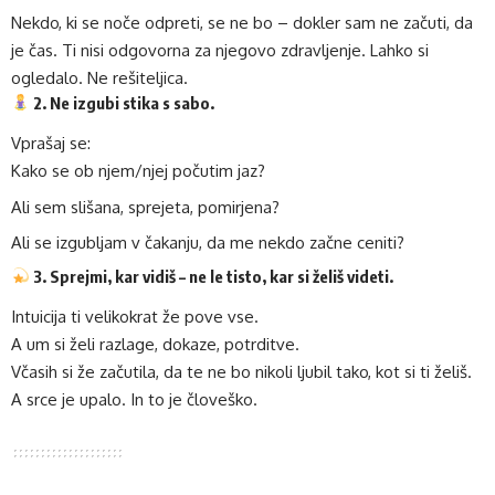
Nekdo, ki se noče odpreti, se ne bo – dokler sam ne začuti, da
je čas. Ti nisi odgovorna za njegovo zdravljenje. Lahko si
ogledalo. Ne rešiteljica.
2. Ne izgubi stika s sabo.
Vprašaj se:
Kako se ob njem/njej počutim jaz?
Ali sem slišana, sprejeta, pomirjena?
Ali se izgubljam v čakanju, da me nekdo začne ceniti?
3. Sprejmi, kar vidiš – ne le tisto, kar si želiš videti.
Intuicija ti velikokrat že pove vse.
A um si želi razlage, dokaze, potrditve.
Včasih si že začutila, da te ne bo nikoli ljubil tako, kot si ti želiš.
A srce je upalo. In to je človeško.