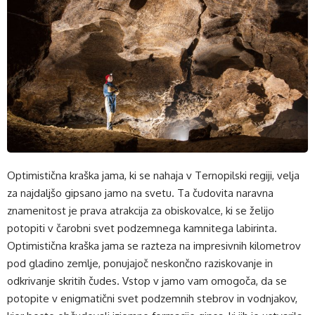
Optimistična kraška jama, ki se nahaja v Ternopilski regiji, velja
za najdaljšo gipsano jamo na svetu. Ta čudovita naravna
znamenitost je prava atrakcija za obiskovalce, ki se želijo
potopiti v čarobni svet podzemnega kamnitega labirinta.
Optimistična kraška jama se razteza na impresivnih kilometrov
pod gladino zemlje, ponujajoč neskončno raziskovanje in
odkrivanje skritih čudes. Vstop v jamo vam omogoča, da se
potopite v enigmatični svet podzemnih stebrov in vodnjakov,