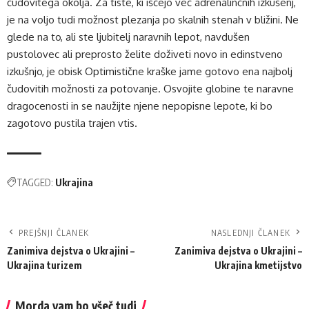
čudovitega okolja. Za tiste, ki iščejo več adrenalinčnih izkušenj,
je na voljo tudi možnost plezanja po skalnih stenah v bližini. Ne
glede na to, ali ste ljubitelj naravnih lepot, navdušen
pustolovec ali preprosto želite doživeti novo in edinstveno
izkušnjo, je obisk Optimistične kraške jame gotovo ena najbolj
čudovitih možnosti za potovanje. Osvojite globine te naravne
dragocenosti in se naužijte njene nepopisne lepote, ki bo
zagotovo pustila trajen vtis.
TAGGED:
Ukrajina
PREJŠNJI ČLANEK
NASLEDNJI ČLANEK
Zanimiva dejstva o Ukrajini –
Zanimiva dejstva o Ukrajini –
Ukrajina turizem
Ukrajina kmetijstvo
Morda vam bo všeč tudi