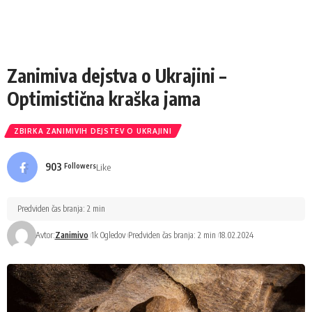
Zanimiva dejstva o Ukrajini –
Optimistična kraška jama
ZBIRKA ZANIMIVIH DEJSTEV O UKRAJINI
903
Like
Followers
Predviden čas branja: 2 min
Avtor:
Zanimivo
1k Ogledov
Predviden čas branja: 2 min
18.02.2024