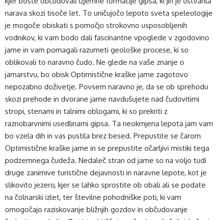
kjer boste občudovali izjemne formacije gipsa, ki jih je ustvarila
narava skozi tisoče let. To uničujočo lepoto sveta speleologije
je mogoče obiskati s pomočjo strokovno usposobljenih
vodnikov, ki vam bodo dali fascinantne vpoglede v zgodovino
jame in vam pomagali razumeti geološke procese, ki so
oblikovali to naravno čudo. Ne glede na vaše znanje o
jamarstvu, bo obisk Optimistične kraške jame zagotovo
nepozabno doživetje. Povsem naravno je, da se ob sprehodu
skozi prehode in dvorane jame navdušujete nad čudovitimi
stropi, stenami in talnimi oblogami, ki so prekriti z
raznobarvnimi usedlinami gipsa. Ta neokrnjena lepota jam vam
bo vzela dih in vas pustila brez besed. Prepustite se čarom
Optimistične kraške jame in se prepustite očarljivi mistiki tega
podzemnega čudeža. Nedaleč stran od jame so na voljo tudi
druge zanimive turistične dejavnosti in naravne lepote, kot je
slikovito jezero, kjer se lahko sprostite ob obali ali se podate
na čolnarski izlet, ter številne pohodniške poti, ki vam
omogočajo raziskovanje bližnjih gozdov in občudovanje