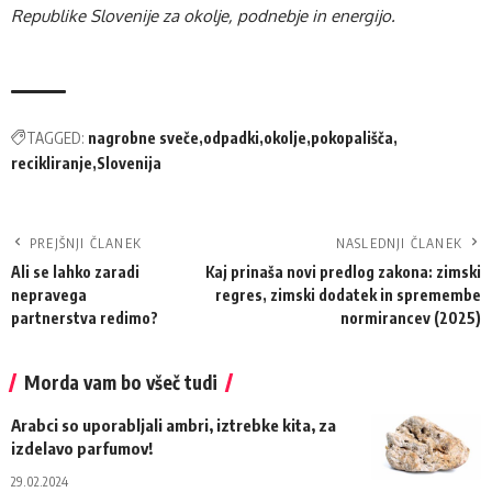
Republike Slovenije za okolje, podnebje in energijo.
TAGGED:
nagrobne sveče
odpadki
okolje
pokopališča
recikliranje
Slovenija
PREJŠNJI ČLANEK
NASLEDNJI ČLANEK
Ali se lahko zaradi
Kaj prinaša novi predlog zakona: zimski
nepravega
regres, zimski dodatek in spremembe
partnerstva redimo?
normirancev (2025)
Morda vam bo všeč tudi
Arabci so uporabljali ambri, iztrebke kita, za
izdelavo parfumov!
29.02.2024