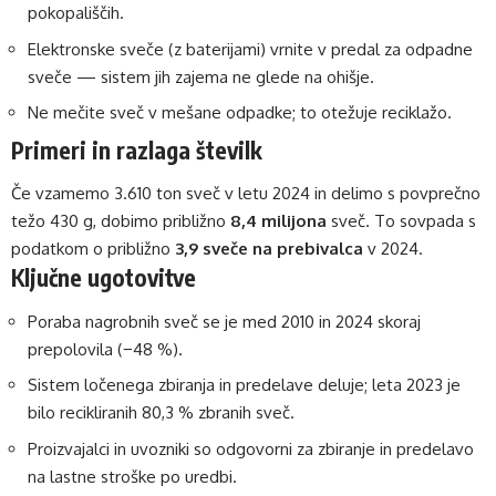
pokopališčih.
Elektronske sveče (z baterijami) vrnite v predal za odpadne
sveče — sistem jih zajema ne glede na ohišje.
Ne mečite sveč v mešane odpadke; to otežuje reciklažo.
Primeri in razlaga številk
Če vzamemo 3.610 ton sveč v letu 2024 in delimo s povprečno
težo 430 g, dobimo približno
8,4 milijona
sveč. To sovpada s
podatkom o približno
3,9 sveče na prebivalca
v 2024.
Ključne ugotovitve
Poraba nagrobnih sveč se je med 2010 in 2024 skoraj
prepolovila (−48 %).
Sistem ločenega zbiranja in predelave deluje; leta 2023 je
bilo recikliranih 80,3 % zbranih sveč.
Proizvajalci in uvozniki so odgovorni za zbiranje in predelavo
na lastne stroške po uredbi.