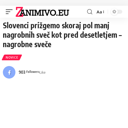
Aa
Slovenci prižgemo skoraj pol manj
nagrobnih sveč kot pred desetletjem –
nagrobne sveče
NOVICE
903
Like
Followers