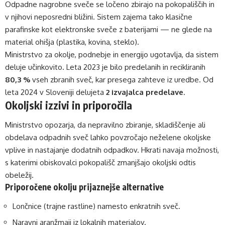
Odpadne nagrobne sveče se ločeno zbirajo na pokopališčih in
v njihovi neposredni bližini. Sistem zajema tako klasične
parafinske kot elektronske sveče z baterijami — ne glede na
material ohišja (plastika, kovina, steklo).
Ministrstvo za okolje, podnebje in energijo ugotavlja, da sistem
deluje učinkovito. Leta 2023 je bilo predelanih in recikliranih
80,3 %
vseh zbranih sveč, kar presega zahteve iz uredbe. Od
leta 2024 v Sloveniji delujeta
2 izvajalca predelave
.
Okoljski izzivi in priporočila
Ministrstvo opozarja, da nepravilno zbiranje, skladiščenje ali
obdelava odpadnih sveč lahko povzročajo neželene okoljske
vplive in nastajanje dodatnih odpadkov. Hkrati navaja možnosti,
s katerimi obiskovalci pokopališč zmanjšajo okoljski odtis
obeležij.
Priporočene okolju prijaznejše alternative
Lončnice (trajne rastline) namesto enkratnih sveč.
Naravni aranžmaji iz lokalnih materialov.