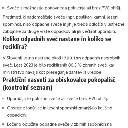
Sveče z možnostjo ponovnega polnjenja ali brez PVC ohišij.
Predmeti, ki nadomeščajo sveče (npr. poslikani kamni, leseni
spominki), niso odpadne sveče in jih je treba odložiti v ustrezne
zabojnike za druge vrste odpadkov ali jih večkrat uporabiti.
Koliko odpadnih sveč nastane in koliko se
reciklira?
V Sloveniji letno nastane okoli
1.500 ton
odpadnih nagrobnih
sveč. Leta 2023 je bilo recikliranih 80,3 % zbranih sveč, kar
ministrstvo navaja kot preseganje zahtev iz uredbe.
Praktični nasveti za obiskovalce pokopališč
(kontrolni seznam)
Uporabljajte polnilne sveče ali sveče brez PVC ohišij.
Obstojne lončnice in leseni spominki zmanjšajo količino
odpadkov.
Ločeno odložite odpadne sveče v zbirnih zabojnikih na