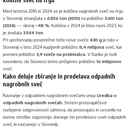
Med letoma 2010 in 2024 se je količina nagrobnih sveč na trgu
v Sloveniji zmanjšala s
6.856 ton (2010)
na približno
3.610 ton
(2024)
— skoraj
−48 %
. Količina v 2024 je blizu ravni 2023, ko
je znašala
3.544 ton
.
Pri upoštevanju povprečne teže nove sveče
430 g
je bilo v
Sloveniji v letu 2024 kupljenih približno
8,4 milijona
sveč, kar
pomeni približno
3,9 sveče na prebivalca
. V članku je tudi
navedeno, da Slovenci letno prižgemo približno
16 milijonov
sveč.
Kako deluje zbiranje in predelava odpadnih
nagrobnih sveč
Ravnanje z odpadnimi nagrobnimi svečami ureja
Uredba o
odpadnih nagrobnih svečah
. Sistem proizvajalčeve
razširjene odgovornosti zahteva, da proizvajalci in uvozniki na
lastne stroške zagotovijo zbiranje ter predelavo vseh odpadnih
sveč, ki nastanejo v Sloveniji.