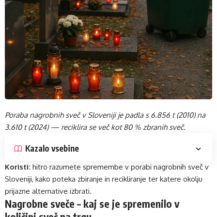
Poraba nagrobnih sveč v Sloveniji je padla s 6.856 t (2010) na
3.610 t (2024) — reciklira se več kot 80 % zbranih sveč.
Kazalo vsebine
Koristi:
hitro razumete spremembe v porabi nagrobnih sveč v
Sloveniji, kako poteka zbiranje in recikliranje ter katere okolju
prijazne alternative izbrati.
Nagrobne sveče – kaj se je spremenilo v
količini sveč na trgu