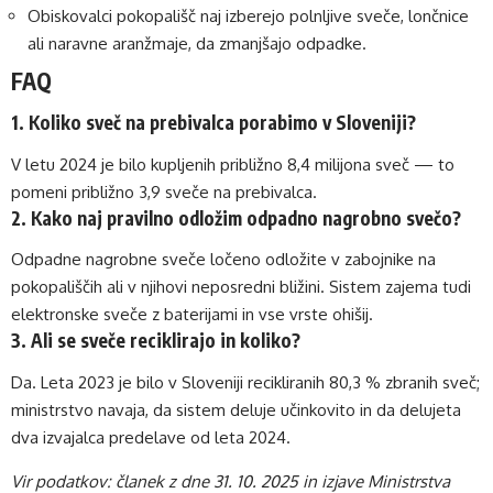
Obiskovalci pokopališč naj izberejo polnljive sveče, lončnice
ali naravne aranžmaje, da zmanjšajo odpadke.
FAQ
1. Koliko sveč na prebivalca porabimo v Sloveniji?
V letu 2024 je bilo kupljenih približno 8,4 milijona sveč — to
pomeni približno 3,9 sveče na prebivalca.
2. Kako naj pravilno odložim odpadno nagrobno svečo?
Odpadne nagrobne sveče ločeno odložite v zabojnike na
pokopališčih ali v njihovi neposredni bližini. Sistem zajema tudi
elektronske sveče z baterijami in vse vrste ohišij.
3. Ali se sveče reciklirajo in koliko?
Da. Leta 2023 je bilo v Sloveniji recikliranih 80,3 % zbranih sveč;
ministrstvo navaja, da sistem deluje učinkovito in da delujeta
dva izvajalca predelave od leta 2024.
Vir podatkov: članek z dne 31. 10. 2025 in izjave Ministrstva